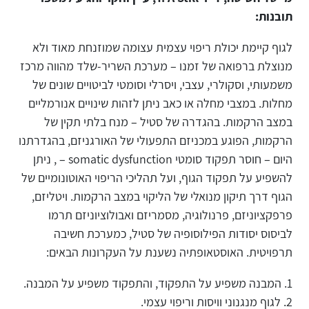
תובנות:
לגוף קיימת יכולת ריפוי עצמית עצומה שמוזנחת מאוד ולא
מנוצלת ברפואה של זמנו – מערכת השריר-שלד מהווה מרכז
משמעותי, וסקולרי, עצבי, ויסרלי וסומטי לביטויים שונים של
מחלות. במצבי מחלה או כאב ניתן לזהות שינויים אנורמליים
במצב הרקמות. בהגדרה של סטיל – מנח בלתי תקין של
הרקמות, הפוגע במכניזם התפעולי של האורגניזם, בהגדרתנו
היום – חוסר תפקוד סומטי somatic dysfunction – , ניתן
להשפיע על תפקוד הגוף, ועל תהליכי הריפוי האוטונומיים של
הגוף דרך תיקון מנואלי של הליקוי במצב הרקמות. ויטליזם,
פרפקציוניזם, פרנולוגיה, מסמריזם ואבולוציוניזם תרמו
לביסוס יסודות הפילוסופיה של סטיל, כמערכת חשיבה
תרפויטית. האוסטאופתיה נשענת על העקרונות הבאים:
המבנה משפיע על התפקוד, והתפקוד משפיע על המבנה.
לגוף מנגנוני וויסות וריפוי עצמי.