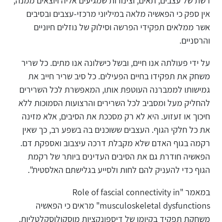
רשת של עצבים, תאים, וצינורות שמגיעים אליה ויוצאים ממנה;
אין ספק כי הפאשיה מלאה במיליוני מרכזי-עצבים ובסיבים
אשר ממלאים תפקידי הפרשה וסילוק של נוזלים חיוניים
והרסניים.
על ידי פעולתה אנו חיים, ובשל כישלונה אנו מתים. כל שריר
משחק את תפקידו בחיים הפעילים. כל סיב שריר חייב את
גמישותו לממברנה העוטפת אותו, המאפשרת לכל השרירים
להחליק מעל ומסביב לכל השרירים והרצועות הסמוכות ללא
חיכוך או זעזוע. היא לא רק מסככת את הסיבים, אלא מזינה
את כל חלקי הגוף. העצבים ששוכנים בה בשפע רב, כך שאין
רקמה בגוף האדם שלא מקבלת דרכה עיצבוב ואספקת דם.
הפאשיה חודרת גם את הסיבים העדינים ביותר של רקמת
הגוף כדי להעניק להם לחות ולסייע בגלישתם האלסטית".
במאמר "Role of fascial connectivity in
musculoskeletal dysfunctions" מראים כי הפאשיה
משחקת תפקיד בקיומן של דיספונקציות מוסקולוסקלטליות.