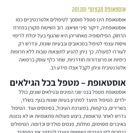
אוסטאופת מקצועי ומנוסה
אוסטאופת הינו מטפל מוסמך לטיפולים אלטרנטיביים כמו
אוסטאופתיה, דיקור סיני ושיאצו. רוב השיטות מקורן במזרח
הרחוק. הפילוסופיה מאחוריהן היא שהגוף בעל יכולת לריפוי
וויסות עצמי לטיפול במכאובים ובבעיות שונות, ונדרש רק
לעוררו לפעולה. כך ניתן להגיע לתוצאות טובות ללא תרופות
כימיות או פרוצדורות חודרניות. שחר כלף עוסק ברפואה
אלטרנטיבית וניתן לקבל אצלו מידע רב.
אוסטאופת – מטפל בכל הגילאים
אוסטאופת מטפל בבני שני המינים ובגילאים שונים, כולל
ילדים. הטיפול מיועד לפתרון בעיות שונות בגוף: בשלד,
בשרירים, ברקמות, במערכת העיכול, בסינוסים ועוד. הטיפול
נדרש לאחר טראומות, ביצוע פעולות פתאומיות או לא נכונות
באיברים מסוימים, מחלות, פגמים מולדים וכדומה. הטיפולים
נבחרים לפי הצרכים האישיים ונועדו להחזיר את התפקוד