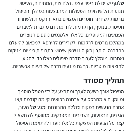
שלגוף יש יכולת ריפוי עצמי. הלחיצות, המתיחות, העיסוי,
תנועות הלישה ויתר הפעולות המתבצעות במהלך הטיפול
גורמות לשחרור חומרים המצויים בתאי הרקמות ולשחרור
חסימות. בנוסף, הן תורמות לזרימת דם מוגברת לאיברים
הפגועים והמטופלים. כל אלו ואלמנטים נוספים הנוצרים
במהלכו גורמים לרקמות ולשרירים להירפא ולמכאוב להיעלם
בהדרגה. היתרון כאן הינו שאין שימוש בתרופות כימיות מזיקות
ואחרות. מומלץ לערוך סדרת טיפולים כאלו כדי להגיע
לתוצאות מיטביות. כך גם מונעים חזרה של בעיות אפשריות.
תהליך מסודר
הטיפול אורך כשעה לערך ומתבצע על ידי מטפל מוסמך
ומיומן. הוא מתבסס על אבחנה רפואית קיימת קודמת ו/או
אחרת הנעשית במקום וכוללת התבוננות ומגע של העור,
הגידים, הרצועות, השרירים והמפרקים. מתווסף לה תשאול
קצר על הבעיות המציקות כל אלו נועדו להתאמת הטיפול
היכול לכלול מניפולציות, והארכות שרירים וגידים ועוד. הוא