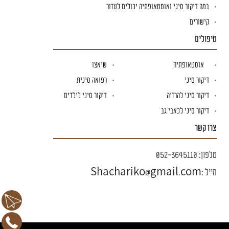
במה דיקור סיני ואוסטאופתיה יכולים לעזור
קישורים
טיפולים
אוסטאופתיה
שיאצו
דיקור סיני
רפואה סינית
דיקור סיני להרזיה
דיקור סיני לילדים
דיקור סיני לכאבי גב
צרו קשר
טלפון:
052-3645110
מייל :
Shachariko@gmail.com